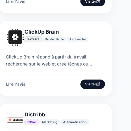
Lire l'avis
Visiter
ClickUp Brain
Productivite
Recherche
PAYANT
ClickUp Brain répond à partir du travail,
recherche sur le web et crée tâches ou
documents. Notre avis explique ses offres,
crédits, modèles et...
Lire l'avis
Visiter
Distribb
Marketing
Automatisation
ESSAI