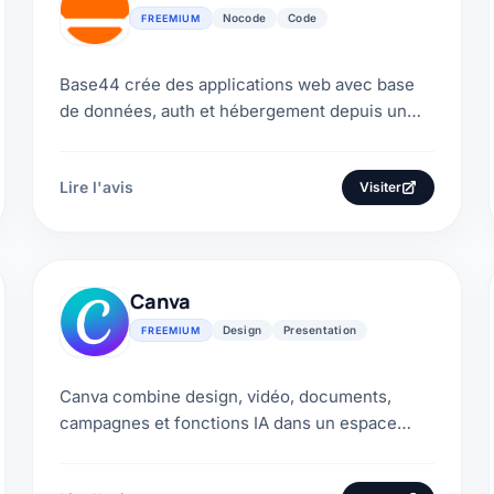
Nocode
Code
FREEMIUM
Base44 crée des applications web avec base
de données, auth et hébergement depuis un
prompt. Voici notre avis sur les crédits, le code
et les prix...
Lire l'avis
Visiter
Canva
Design
Presentation
FREEMIUM
Canva combine design, vidéo, documents,
campagnes et fonctions IA dans un espace
collaboratif. Notre avis compare ses usages,
limites et formules.