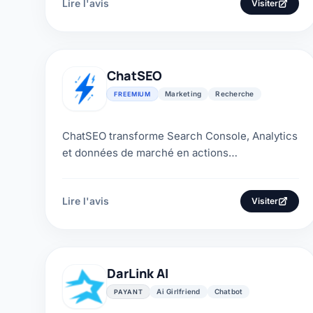
Lire l'avis
Visiter
ChatSEO
Marketing
Recherche
FREEMIUM
ChatSEO transforme Search Console, Analytics
et données de marché en actions
conversationnelles. Avis, prix, crédits, MCP et
alternatives.
Lire l'avis
Visiter
DarLink AI
Ai Girlfriend
Chatbot
PAYANT