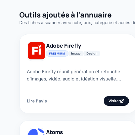
Outils ajoutés à l'annuaire
Des fiches à scanner avec note, prix, catégorie et accès di
Adobe Firefly
Image
Design
FREEMIUM
Adobe Firefly réunit génération et retouche
d’images, vidéo, audio et idéation visuelle.
Notre avis détaille ses usages, ses crédits et le
plan...
Lire l'avis
Visiter
Atoms