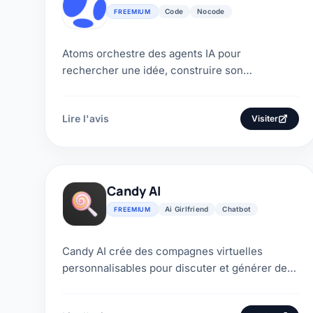
Code
Nocode
FREEMIUM
Atoms orchestre des agents IA pour
rechercher une idée, construire son
application, l’héberger et préparer son
acquisition. Avis, crédits et choix...
Lire l'avis
Visiter
Candy AI
Ai Girlfriend
Chatbot
FREEMIUM
Candy AI crée des compagnes virtuelles
personnalisables pour discuter et générer des
images. Voici son prix, ses limites et les
alternatives.