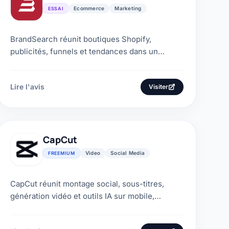
Ecommerce
Marketing
ESSAI
BrandSearch réunit boutiques Shopify,
publicités, funnels et tendances dans un
espace de recherche e-commerce. Avis, prix,
données et alternatives.
Lire l'avis
Visiter
CapCut
Video
Social Media
FREEMIUM
CapCut réunit montage social, sous-titres,
génération vidéo et outils IA sur mobile,
ordinateur et web. Notre avis détaille ses prix
et ses limites.