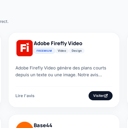
rect.
Adobe Firefly Video
Video
Design
FREEMIUM
Adobe Firefly Video génère des plans courts
depuis un texte ou une image. Notre avis
explique ses contrôles, ses modèles, ses
crédits et ses limites.
Lire l'avis
Visiter
Base44