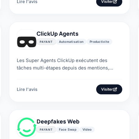
Lire l'avis
Visiter
ClickUp Agents
Automatisation
Productivite
PAYANT
Les Super Agents ClickUp exécutent des
tâches multi-étapes depuis des mentions,
horaires ou automatisations. Notre avis couvre
prix, sécurité et...
Lire l'avis
Visiter
Deepfakes Web
Face Swap
Video
PAYANT