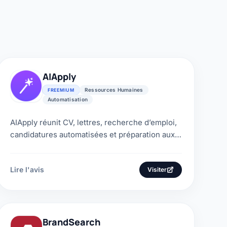
AIApply
Ressources Humaines
FREEMIUM
Automatisation
AIApply réunit CV, lettres, recherche d’emploi,
candidatures automatisées et préparation aux
entretiens. Avis, prix, données et méthode de
contrôle.
Lire l'avis
Visiter
BrandSearch