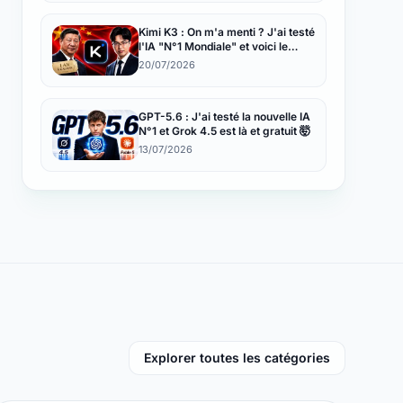
Kimi K3 : On m'a menti ? J'ai testé
l'IA "N°1 Mondiale" et voici le
résultat
20/07/2026
GPT-5.6 : J'ai testé la nouvelle IA
N°1 et Grok 4.5 est là et gratuit 🤯
13/07/2026
Explorer toutes les catégories