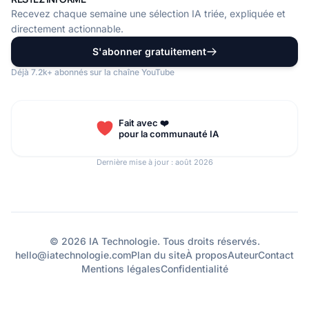
Recevez chaque semaine une sélection IA triée, expliquée et
directement actionnable.
S'abonner gratuitement
Déjà 7.2k+ abonnés sur la chaîne YouTube
Fait avec ❤️
pour la communauté IA
Dernière mise à jour : août 2026
© 2026 IA Technologie. Tous droits réservés.
hello@iatechnologie.com
Plan du site
À propos
Auteur
Contact
Mentions légales
Confidentialité