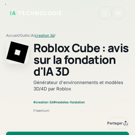
IA
TECHNOLOGIE
Accueil
/
Outils IA
/
creation 3d
/
Roblox Cube : avis
sur la fondation
d'IA 3D
Générateur d'environnements et modèles
3D/4D par Roblox
#creation-3d
#modeles-fondation
Freemium