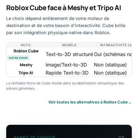
Roblox Cube face à Meshy et Tripo AI
Le choix dépend entièrement de votre moteur de
destination et de votre besoin d'interactivité. Cube brille
par son intégration physique native dans Roblox.
OUTIL
MODÈLE
INTERACTIVITÉ (4D)
Roblox Cube
Text-to-3D structuré
Oui (schémas natif
NOTRE CHOIX
Image/Text-to-3D
Non (statique)
Meshy
Rapide Text-to-3D
Non (statique)
Tripo AI
La véritable force de Cube réside dans sa labellisation sémantique des
pièces générées.
Voir toutes les alternatives à Roblox Cube
→
AVANT DE CHOISIR
08