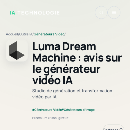
IA
TECHNOLOGIE
Accueil
/
Outils IA
/
Générateurs Vidéo
/
Luma Dream
Machine : avis sur
le générateur
Fiche vérifiée
vidéo IA
Studio de génération et transformation
vidéo par IA
#Générateurs Vidéo
#Générateurs d'Image
Freemium
•
Essai gratuit