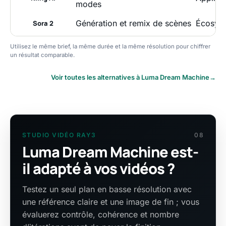
modes
Génération et remix de scènes
Écosys
Sora 2
Utilisez le même brief, la même durée et la même résolution pour chiffrer
un résultat comparable.
Voir toutes les alternatives à Luma Dream Machine
→
STUDIO VIDÉO RAY3
08
Luma Dream Machine est-
il adapté à vos vidéos ?
Testez un seul plan en basse résolution avec
une référence claire et une image de fin ; vous
évaluerez contrôle, cohérence et nombre