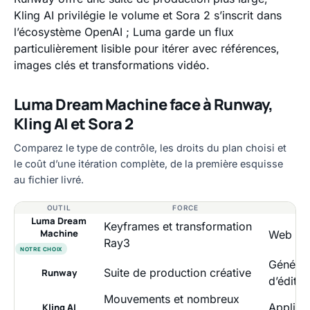
Kling AI privilégie le volume et Sora 2 s’inscrit dans
l’écosystème OpenAI ; Luma garde un flux
particulièrement lisible pour itérer avec références,
images clés et transformations vidéo.
Luma Dream Machine face à Runway,
Kling AI et Sora 2
Comparez le type de contrôle, les droits du plan choisi et
le coût d’une itération complète, de la première esquisse
au fichier livré.
OUTIL
FORCE
Luma Dream
Keyframes et transformation
Machine
Web et 
Ray3
NOTRE CHOIX
Générati
Suite de production créative
Runway
d’éditio
Mouvements et nombreux
Applicat
Kling AI