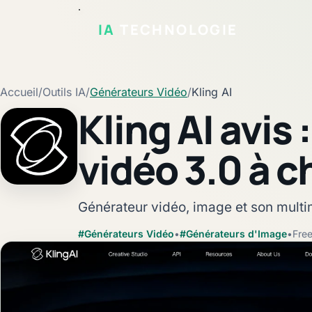
IA
TECHNOLOGIE
Accueil
/
Outils IA
/
Générateurs Vidéo
/
Kling AI
Kling AI avis 
vidéo 3.0 à ch
Fiche vérifiée
Générateur vidéo, image et son mult
#Générateurs Vidéo
•
#Générateurs d'Image
•
Fre