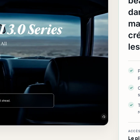
be
da
ma
cr
les
P
✓
p
✓
✓
ACCÈ
Le pl