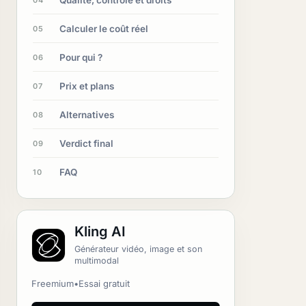
Calculer le coût réel
05
Pour qui ?
06
Prix et plans
07
Alternatives
08
Verdict final
09
FAQ
10
Kling AI
Générateur vidéo, image et son
multimodal
Freemium
•
Essai gratuit