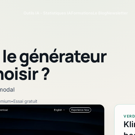
Outils IA
Statistiques IA
Formations
Le Blog
Newsletter
: le générateur
oisir ?
imodal
emium
•
Essai gratuit
VERD
Kl