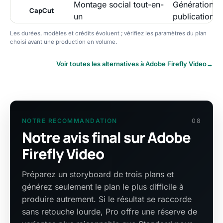
Montage social tout-en-
Génération, s
CapCut
un
publication
Les durées, modèles et crédits évoluent ; vérifiez les paramètres du plan
choisi avant une production en volume.
Voir toutes les alternatives à Adobe Firefly Video
→
NOTRE RECOMMANDATION
08
Notre avis final sur Adobe
Firefly Video
Préparez un storyboard de trois plans et
générez seulement le plan le plus difficile à
produire autrement. Si le résultat se raccorde
sans retouche lourde, Pro offre une réserve de