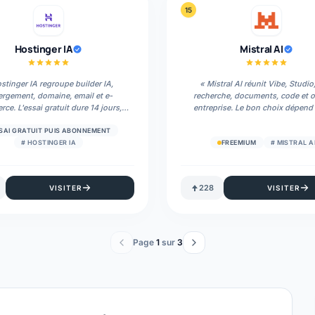
15
Hostinger IA
Mistral AI
stinger IA regroupe builder IA,
«
Mistral AI réunit Vibe, Studio
rgement, domaine, email et e-
recherche, documents, code et 
ce. L'essai gratuit dure 14 jours,
entreprise. Le bon choix dépend
la publication passe par un plan
fichiers, de votre volume et d
payant.
»
contraintes de données.
»
SAI GRATUIT PUIS ABONNEMENT
#
HOSTINGER IA
FREEMIUM
#
MISTRAL A
228
VISITER
VISITER
Page
1
sur
3