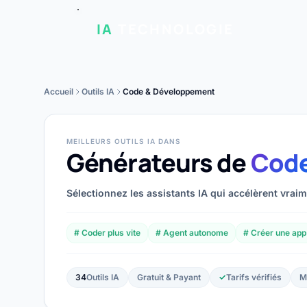
IA
TECHNOLOGIE
Accueil
Outils IA
Code & Développement
MEILLEURS OUTILS IA DANS
Générateurs de
Code
Sélectionnez les assistants IA qui accélèrent vraim
# Coder plus vite
# Agent autonome
# Créer une app
34
Outils IA
Gratuit & Payant
✓
Tarifs vérifiés
M