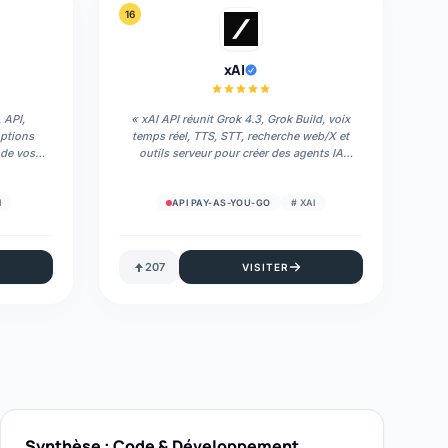
16
xAI
, API,
«
xAI API réunit Grok 4.3, Grok Build, voix
options
temps réel, TTS, STT, recherche web/X et
 de vos
outils serveur pour créer des agents IA
e vos
intégrés dans un produit.
»
I
API PAY-AS-YOU-GO
#
XAI
207
VISITER
Synthèse : Code & Développement