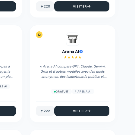
220
VISITER
12
Arena AI
e pas à
«
Arena AI compare GPT, Claude, Gemini,
 agents
Grok et d'autres modèles avec des duels
 un plan,
anonymes, des leaderboards publics et
erminal,
Max, son routeur de modèles IA.
»
preuves
LE AI
GRATUIT
#
ARENA AI
222
VISITER