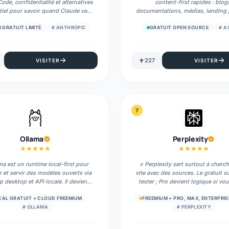
ode, confidentialité et alternatives
content-first rapides : blog
ntiel pour savoir quand Claude vaut
documentations, médias, landing 
vraiment le clic.
»
annuaires. Son intérêt IA vient
structure lisible, de Git et de
 GRATUIT LIMITÉ
#
ANTHROPIC
GRATUIT OPEN SOURCE
#
A
documentation MCP officiell
227
VISITER
VISITER
7
Ollama
Perplexity
ma est un runtime local-first pour
«
Perplexity sert surtout à cherc
r et servir des modèles ouverts via
vite avec des sources. Le gratuit su
p desktop et API locale. Il devient
tester ; Pro devient logique si vou
t si vous acceptez de choisir le bon
de la veille chaque semaine.
 selon votre RAM, votre VRAM et
CAL GRATUIT + CLOUD FREEMIUM
FREEMIUM + PRO, MAX, ENTERPRISE
re besoin d'automatisation.
»
#
OLLAMA
#
PERPLEXITY