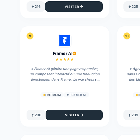
216
225
VISITER
9
10
Framer AI
«
Framer AI génère une page responsive,
«
Agen
un composant interactif ou une traduction
dans Cha
directement dans Framer. Le vrai choix se
des tâ
joue ensuite entre Free, Basic, Pro, les
locales et les accès de modification.
»
FREEMIUM
#
FRAMER AI
F
230
239
VISITER