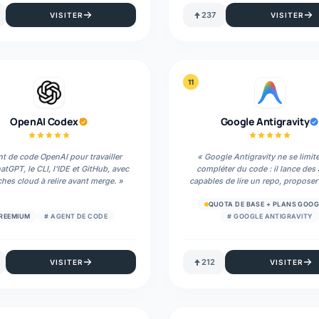
237
VISITER
VISITER
11
OpenAI Codex
Google Antigravity
t de code OpenAI pour travailler
«
Google Antigravity ne se limit
tGPT, le CLI, l'IDE et GitHub, avec
compléter du code : il lance des
ches cloud à relire avant merge.
»
capables de lire un repo, proposer
modifier des fichiers, utiliser le t
contrôler Chrome et livrer des 
QUOTA DE BASE + PLANS GOOG
relisibles.
»
REEMIUM
#
AGENT DE CODE
#
GOOGLE ANTIGRAVITY
212
VISITER
VISITER