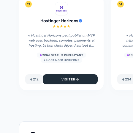
13
14
Hostinger Horizons
«
Hostinger Horizons peut publier un MVP
«
Ho
web avec backend, comptes, paiements et
hébe
hosting. Le bon choix dépend surtout des
commer
crédits et du plan Starter.
»
mais 
ESSAI GRATUIT PUIS PAYANT
ES
#
HOSTINGER HORIZONS
212
234
VISITER