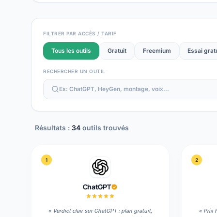
FILTRER PAR ACCÈS / TARIF
Tous les outils
Gratuit
Freemium
Essai gratu
RECHERCHER UN OUTIL
Résultats :
34
outil
s
trouvé
s
1
2
ChatGPT
«
Verdict clair sur ChatGPT : plan gratuit,
«
Prix 