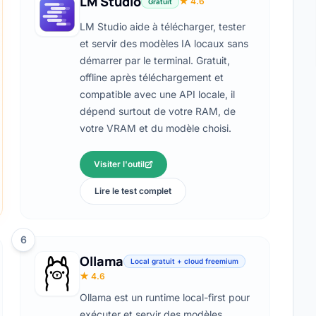
LM Studio
★ 4.6
Gratuit
LM Studio aide à télécharger, tester
et servir des modèles IA locaux sans
démarrer par le terminal. Gratuit,
offline après téléchargement et
compatible avec une API locale, il
dépend surtout de votre RAM, de
votre VRAM et du modèle choisi.
Visiter l'outil
Lire le test complet
6
Ollama
Local gratuit + cloud freemium
★ 4.6
Ollama est un runtime local-first pour
exécuter et servir des modèles