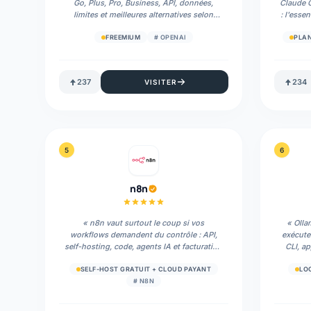
Go, Plus, Pro, Business, API, données,
Claude C
limites et meilleures alternatives selon
: l'esse
votre usage réel.
»
FREEMIUM
#
OPENAI
PLAN
237
234
VISITER
5
6
n8n
«
n8n vaut surtout le coup si vos
«
Olla
workflows demandent du contrôle : API,
exécute
self-hosting, code, agents IA et facturation
CLI, ap
par exécution complète.
»
excellen
modèle
SELF-HOST GRATUIT + CLOUD PAYANT
LO
vot
#
N8N