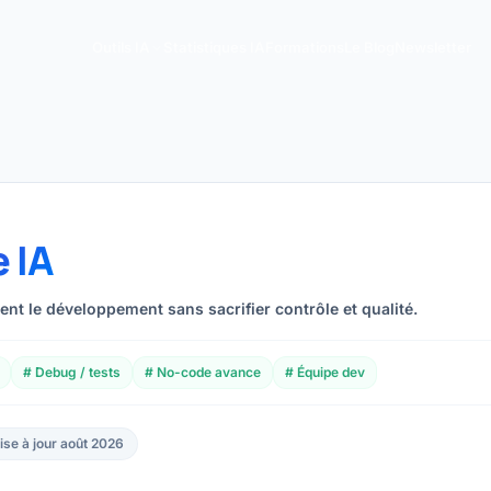
Outils IA
Statistiques IA
Formations
Le Blog
Newsletter
 IA
ent le développement sans sacrifier contrôle et qualité.
# Debug / tests
# No-code avance
# Équipe dev
ise à jour août 2026