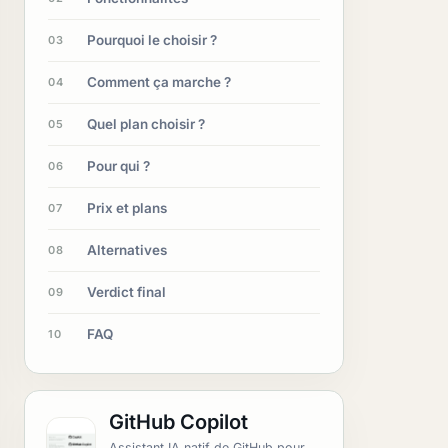
Pourquoi le choisir ?
03
Comment ça marche ?
04
Quel plan choisir ?
05
Pour qui ?
06
Prix et plans
07
Alternatives
08
Verdict final
09
FAQ
10
GitHub Copilot
Assistant IA natif de GitHub pour