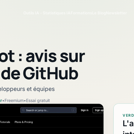
Outils IA
Statistiques IA
Formations
Le Blog
Newsletter
t : avis sur
A de GitHub
veloppeurs et équipes
r
•
Freemium
•
Essai gratuit
VERD
L'a