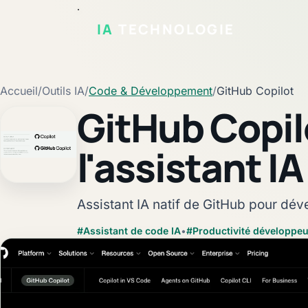
IA
TECHNOLOGIE
Accueil
/
Outils IA
/
Code & Développement
/
GitHub Copilot
GitHub Copilo
l'assistant I
Fiche vérifiée
Assistant IA natif de GitHub pour dé
#Assistant de code IA
•
#Productivité développeu