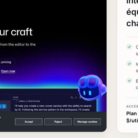
in
éq
ch
C
✓
✓
✓
c
ACCÈ
Plan
$/ut