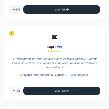
219
VISITER
5
CapCut
«
Transformez un script ou des rushes en vidéo verticale, ajoutez
voix et sous-titres, puis reprenez chaque coupe dans une timeline
accessible.
»
GRATUIT, PUIS PRO SELON LA RÉGION
#
SOLUTION IA
198
VISITER