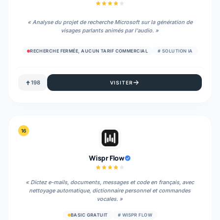
«
Analyse du projet de recherche Microsoft sur la génération de
visages parlants animés par l'audio.
»
RECHERCHE FERMÉE, AUCUN TARIF COMMERCIAL
#
SOLUTION IA
198
VISITER
16
Wispr Flow
«
Dictez e-mails, documents, messages et code en français, avec
nettoyage automatique, dictionnaire personnel et commandes
vocales.
»
BASIC GRATUIT
#
WISPR FLOW