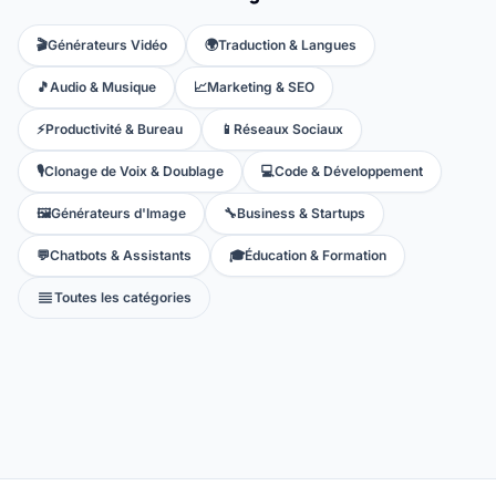
🎬
Générateurs Vidéo
🌍
Traduction & Langues
🎵
Audio & Musique
📈
Marketing & SEO
⚡
Productivité & Bureau
📱
Réseaux Sociaux
🎙️
Clonage de Voix & Doublage
💻
Code & Développement
🖼️
Générateurs d'Image
🔧
Business & Startups
💬
Chatbots & Assistants
🎓
Éducation & Formation
Toutes les catégories