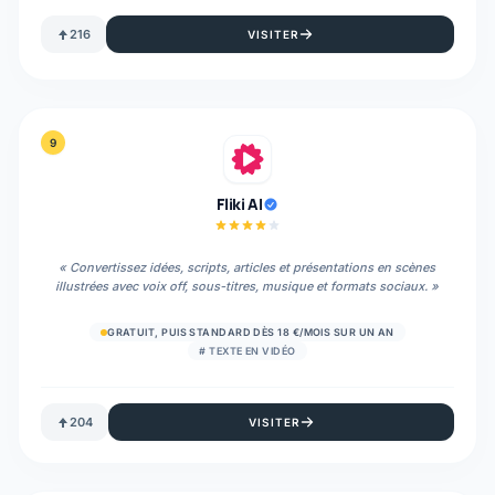
216
VISITER
9
Fliki AI
«
Convertissez idées, scripts, articles et présentations en scènes
illustrées avec voix off, sous-titres, musique et formats sociaux.
»
GRATUIT, PUIS STANDARD DÈS 18 €/MOIS SUR UN AN
#
TEXTE EN VIDÉO
204
VISITER