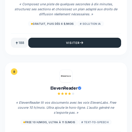
«
Composez une piste de quelques secondes à dix minutes,
structurez ses sections et choisissez un plan adapté aux droits de
diffusion réellement nécessaires.
»
GRATUIT, PUIS DÈS 6 $/MOIS
#
SOLUTION IA
188
VISITER
8
ElevenReader
«
ElevenReader lit vos documents avec les voix ElevenLabs. Free
couvre 10 h/mois. Ultra ajoute le hors-ligne. L'audio généré ne
s'exporte pas.
»
FREE 10 H/MOIS, ULTRA À 11 $/MOIS
#
TEXT-TO-SPEECH