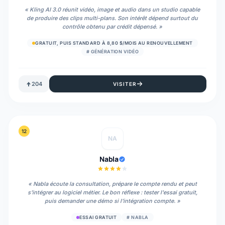
«
Kling AI 3.0 réunit vidéo, image et audio dans un studio capable
de produire des clips multi-plans. Son intérêt dépend surtout du
contrôle obtenu par crédit dépensé.
»
GRATUIT, PUIS STANDARD À 8,80 $/MOIS AU RENOUVELLEMENT
#
GÉNÉRATION VIDÉO
204
VISITER
12
NA
Nabla
«
Nabla écoute la consultation, prépare le compte rendu et peut
s'intégrer au logiciel métier. Le bon réflexe : tester l'essai gratuit,
puis demander une démo si l'intégration compte.
»
ESSAI GRATUIT
#
NABLA