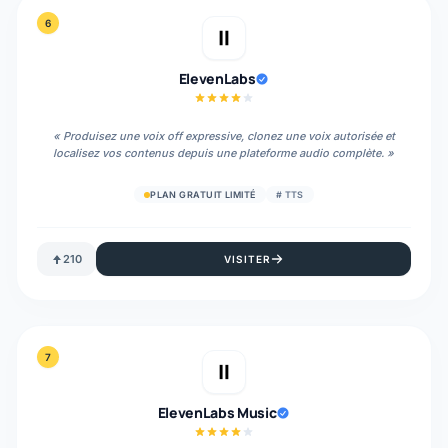
6
ElevenLabs
«
Produisez une voix off expressive, clonez une voix autorisée et
localisez vos contenus depuis une plateforme audio complète.
»
PLAN GRATUIT LIMITÉ
#
TTS
210
VISITER
7
ElevenLabs Music