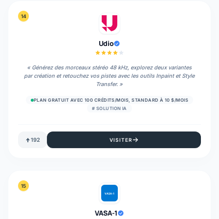
14
Udio
«
Générez des morceaux stéréo 48 kHz, explorez deux variantes
par création et retouchez vos pistes avec les outils Inpaint et Style
Transfer.
»
PLAN GRATUIT AVEC 100 CRÉDITS/MOIS, STANDARD À 10 $/MOIS
#
SOLUTION IA
192
VISITER
15
VASA-1