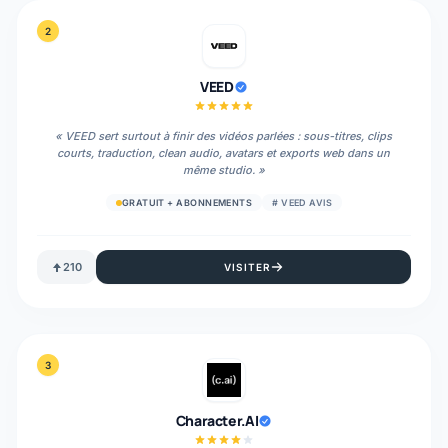
2
VEED
«
VEED sert surtout à finir des vidéos parlées : sous-titres, clips
courts, traduction, clean audio, avatars et exports web dans un
même studio.
»
GRATUIT + ABONNEMENTS
#
VEED AVIS
210
VISITER
3
Character.AI