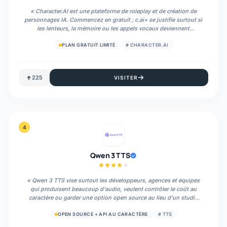
«
Character.AI est une plateforme de roleplay et de création de
personnages IA. Commencez en gratuit ; c.ai+ se justifie surtout si
les lenteurs, la mémoire ou les appels vocaux deviennent
bloquants.
»
PLAN GRATUIT LIMITÉ
#
CHARACTER.AI
225
VISITER
4
Qwen 3 TTS
«
Qwen 3 TTS vise surtout les développeurs, agences et équipes
qui produisent beaucoup d'audio, veulent contrôler le coût au
caractère ou garder une option open source au lieu d'un studio
vocal fermé.
»
OPEN SOURCE + API AU CARACTÈRE
#
TTS