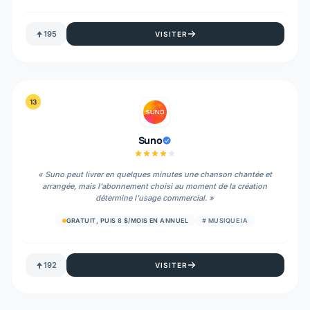
195
VISITER
13
Suno
«
Suno peut livrer en quelques minutes une chanson chantée et
arrangée, mais l'abonnement choisi au moment de la création
détermine l'usage commercial.
»
GRATUIT, PUIS 8 $/MOIS EN ANNUEL
#
MUSIQUE IA
192
VISITER