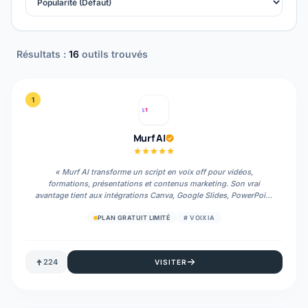
Résultats :
16
outil
s
trouvé
s
1
Murf AI
«
Murf AI transforme un script en voix off pour vidéos,
formations, présentations et contenus marketing. Son vrai
avantage tient aux intégrations Canva, Google Slides, PowerPoint
et e-learning ; sa limite reste la narration très émotionnelle face
aux meilleurs spécialistes audio.
»
PLAN GRATUIT LIMITÉ
#
VOIX IA
224
VISITER