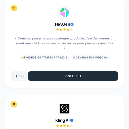
10
HeyGen
«
Créez un présentateur numérique, produisez la vidéo depuis un
script puis déclinez sa voix et ses lèvres pour plusieurs marchés.
»
3 VIDÉOS GRATUITES PAR MOIS
#
GÉNÉRATEUR VIDÉO IA
198
VISITER
11
Kling AI