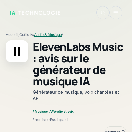
IA
TECHNOLOGIE
Accueil
/
Outils IA
/
Audio & Musique
/
ElevenLabs Music
: avis sur le
générateur de
Fiche vérifiée
musique IA
Générateur de musique, voix chantées et
API
#Musique IA
#Audio et voix
Freemium
•
Essai gratuit