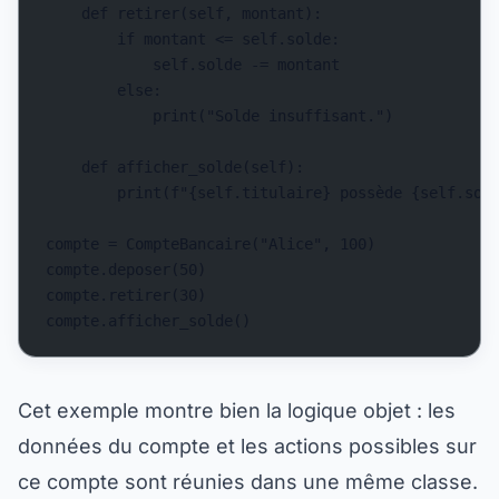
    def retirer(self, montant):
        if montant <= self.solde:
            self.solde -= montant
        else:
            print("Solde insuffisant.")
    def afficher_solde(self):
        print(f"{self.titulaire} possède {self.sol
compte = CompteBancaire("Alice", 100)
compte.deposer(50)
compte.retirer(30)
compte.afficher_solde()
Cet exemple montre bien la logique objet : les
données du compte et les actions possibles sur
ce compte sont réunies dans une même classe.