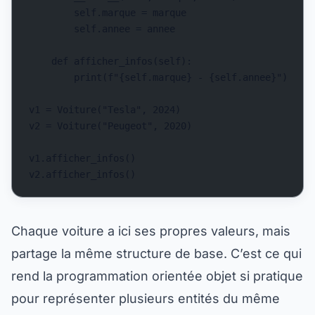
        self.marque = marque
        self.annee = annee
    def afficher_infos(self):
        print(f"{self.marque} - {self.annee}")
v1 = Voiture("Tesla", 2024)
v2 = Voiture("Peugeot", 2020)
v1.afficher_infos()
v2.afficher_infos()
Chaque voiture a ici ses propres valeurs, mais
partage la même structure de base. C’est ce qui
rend la programmation orientée objet si pratique
pour représenter plusieurs entités du même