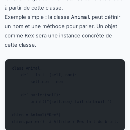
à partir de cette classe.
Exemple simple : la classe
Animal
peut définir
un nom et une méthode pour parler. Un objet
comme
Rex
sera une instance concrète de
cette classe.
class Animal:
    def __init__(self, nom):
        self.nom = nom
    def parler(self):
        print(f"{self.nom} fait du bruit.")
chien = Animal("Rex")
chien.parler()  # Affiche : Rex fait du bruit.