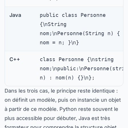
Java
public class Personne
{
\n
String
nom;
\n
Personne(String n) {
nom = n; }
\n
}
C++
class Personne {
\n
string
nom;
\n
public:
\n
Personne(strin
n) : nom(n) {}
\n
};
Dans les trois cas, le principe reste identique :
on définit un modèle, puis on instancie un objet
à partir de ce modèle. Python reste souvent le
plus accessible pour débuter, Java est très
formateur pour comprendre la structure objet,