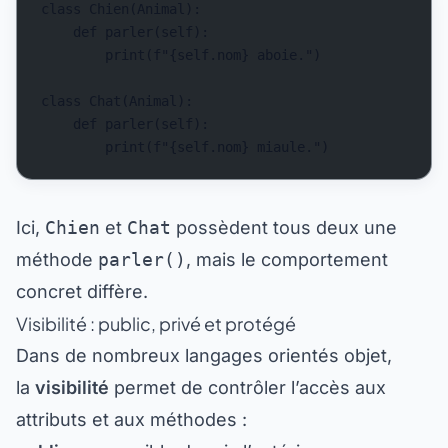
class Chien(Animal):
    def parler(self):
        print(f"{self.nom} aboie.")
class Chat(Animal):
    def parler(self):
        print(f"{self.nom} miaule.")
Ici,
Chien
et
Chat
possèdent tous deux une
méthode
parler()
, mais le comportement
concret diffère.
Visibilité : public, privé et protégé
Dans de nombreux langages orientés objet,
la
visibilité
permet de contrôler l’accès aux
attributs et aux méthodes :