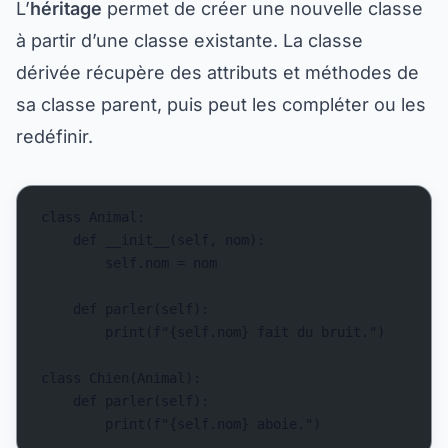
L’
héritage
permet de créer une nouvelle classe
à partir d’une classe existante. La classe
dérivée récupère des attributs et méthodes de
sa classe parent, puis peut les compléter ou les
redéfinir.
class Animal:
    def __init__(self, nom):
        self.nom = nom
    def parler(self):
        print(f"{self.nom} fait du bruit.")
class Chien(Animal):
    def parler(self):
        print(f"{self.nom} aboie.")