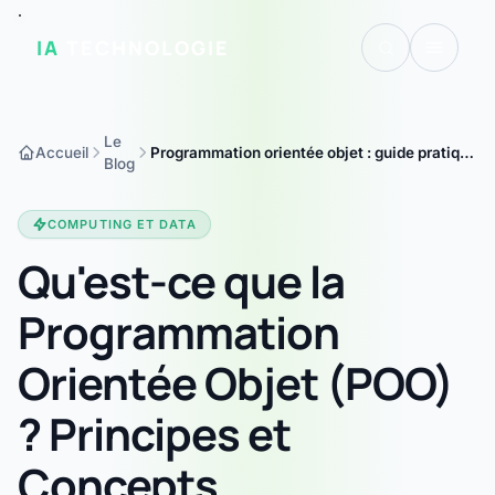
IA
TECHNOLOGIE
Le
Accueil
Programmation orientée objet : guide pratique
Blog
pour débutants avec exemples de code | IA
Technologie
COMPUTING ET DATA
Qu'est-ce que la
Programmation
Orientée Objet (POO)
? Principes et
Concepts