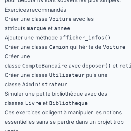
pour débutants sont souvent les plus simples.
Exercices recommandés
Créer une classe
Voiture
avec les
attributs
marque
et
annee
Ajouter une méthode
afficher_infos()
Créer une classe
Camion
qui hérite de
Voiture
Créer une
classe
CompteBancaire
avec
deposer()
et
ret
Créer une classe
Utilisateur
puis une
classe
Administrateur
Simuler une petite bibliothèque avec des
classes
Livre
et
Bibliotheque
Ces exercices obligent à manipuler les notions
essentielles sans se perdre dans un projet trop