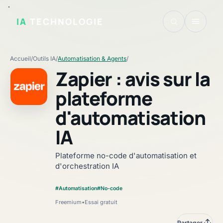
IA
TECHNOLOGIE
Accueil
/
Outils IA
/
Automatisation & Agents
/
Zapier : avis sur la
plateforme
d'automatisation
Fiche vérifiée
IA
Plateforme no-code d'automatisation et
d'orchestration IA
#Automatisation
#No-code
Freemium
•
Essai gratuit