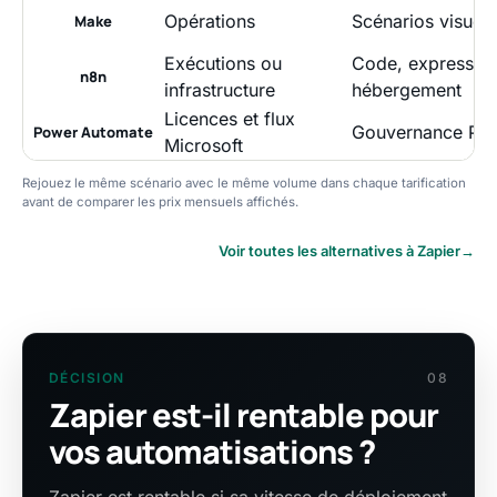
Opérations
Scénarios visuels
Make
Exécutions ou
Code, expression
n8n
infrastructure
hébergement
Licences et flux
Gouvernance Pow
Power Automate
Microsoft
Rejouez le même scénario avec le même volume dans chaque tarification
avant de comparer les prix mensuels affichés.
Voir toutes les alternatives à Zapier
→
DÉCISION
08
Zapier est-il rentable pour
vos automatisations ?