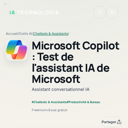
IA
TECHNOLOGIE
Accueil
/
Outils IA
/
Chatbots & Assistants
/
Microsoft Copilot
: Test de
l'assistant IA de
Fiche vérifiée
Microsoft
Assistant conversationnel IA
#Chatbots & Assistants
#Productivité & Bureau
Freemium
•
Essai gratuit