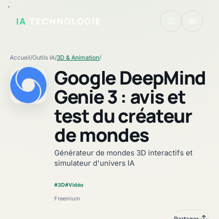
IA
TECHNOLOGIE
Accueil
/
Outils IA
/
3D & Animation
/
Google DeepMind
Genie 3 : avis et
test du créateur
Fiche vérifiée
de mondes
Générateur de mondes 3D interactifs et
simulateur d'univers IA
#3D
#Vidéo
Freemium