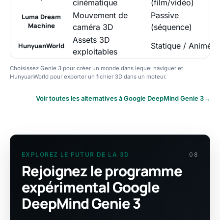
cinématique
(film/vidéo)
Mouvement de
Passive
Luma Dream
Machine
caméra 3D
(séquence)
Assets 3D
Statique / Animé
HunyuanWorld
exploitables
Choisissez Genie 3 pour créer un monde dans lequel naviguer et
HunyuanWorld pour exporter un fichier 3D dans un moteur.
Voir toutes les alternatives à Google DeepMind Genie 3
→
EXPLOREZ LE FUTUR DE LA 3D
08
Rejoignez le programme
expérimental Google
DeepMind Genie 3