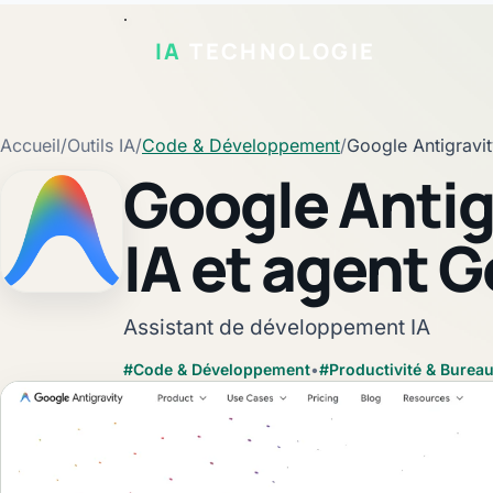
IA
TECHNOLOGIE
Accueil
/
Outils IA
/
Code & Développement
/
Google Antigravi
Google Antigr
IA et agent 
Fiche vérifiée
Assistant de développement IA
#Code & Développement
•
#Productivité & Burea