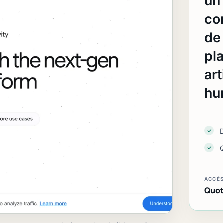
un
con
de
pla
art
hu
✓
✓
ACCÈ
Quot