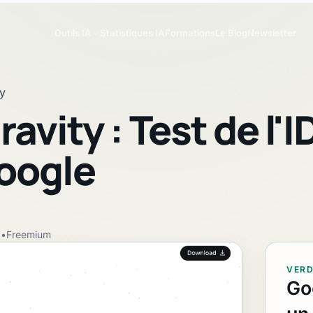
Outils IA
Statistiques IA
Formations
Le Blog
Newsletter
ty
avity : Test de l'I
Google
u
•
Freemium
VERD
Go