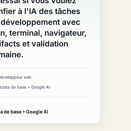
 essai si vous voulez
fier à l'IA des tâches
 développement avec
n, terminal, navigateur,
ifacts et validation
maine.
Développeur solo
Quota de base + Google AI
S
a de base + Google AI