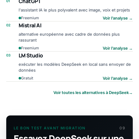
ChatGPT
01
l'assistant IA le plus polyvalent avec image, voix et projets
Voir l’analyse
→
Freemium
Mistral AI
02
alternative européenne avec cadre de données plus
rassurant
Voir l’analyse
→
Freemium
LM Studio
03
exécuter les modèles DeepSeek en local sans envoyer de
données
Voir l’analyse
→
Gratuit
Voir toutes les alternatives à DeepSeek
→
LE BON TEST AVANT MIGRATION
09
Essayez DeepSeek sur une