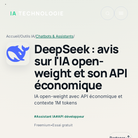
IA
TECHNOLOGIE
Accueil
/
Outils IA
/
Chatbots & Assistants
/
DeepSeek : avis
sur l'IA open-
weight et son API
Fiche vérifiée
économique
IA open-weight avec API économique et
contexte 1M tokens
#Assistant IA
#API développeur
Freemium
•
Essai gratuit