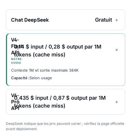
Chat DeepSeek
Gratuit
+
V4-
Flash
0,14 $ input / 0,28 $ output par 1M
+
API
tokens (cache miss)
NOTRE
CHOIX
Contexte 1M et sortie maximale 384K
Capacité :
Selon usage
V4-
0,435 $ input / 0,87 $ output par 1M
Pro
+
tokens (cache miss)
API
DeepSeek indique que les prix peuvent varier ; vérifiez la page officielle
avant déploiement.