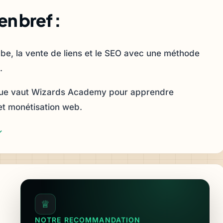
n bref :
ube, la vente de liens et le SEO avec une méthode
.
e que vaut Wizards Academy pour apprendre
 et monétisation web.
↓
♕
NOTRE RECOMMANDATION