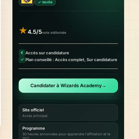
✓ Vérifié
★
4.5/5
note éditoriale
Accès sur candidature
€
Plan conseillé : Accès complet, Sur candidature
✓
Candidater à Wizards Academy
→
Site officiel
Accès principal
Programme
30 heures annoncées pour apprendre l'affiliation et le
SEO