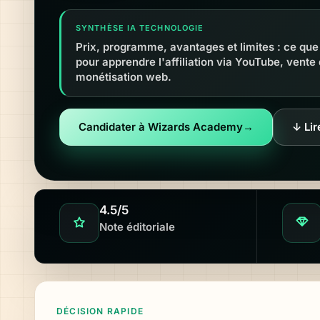
SYNTHÈSE IA TECHNOLOGIE
Prix, programme, avantages et limites : ce q
pour apprendre l'affiliation via YouTube, vente 
monétisation web.
Candidater à Wizards Academy
→
↓ Lir
4.5/5
Note éditoriale
DÉCISION RAPIDE