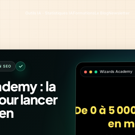
Outils IA
Statistiques IA
Formations
Le Blog
Newsletter
✓
N SEO
Wizards Academy
demy : la
our lancer
 en