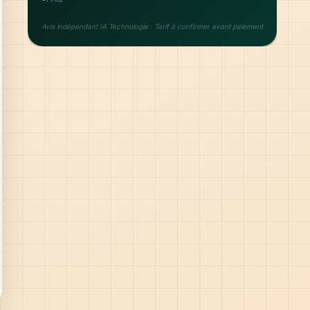
Avis indépendant IA Technologie · Tarif à confirmer avant paiement