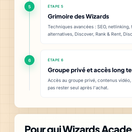
5
ÉTAPE 5
Grimoire des Wizards
Techniques avancées : SEO, netlinking, f
alternatives, Discover, Rank & Rent, Dis
6
ÉTAPE 6
Groupe privé et accès long t
Accès au groupe privé, contenus vidéo,
pas rester seul après l'achat.
Pour qui Wizards Academ