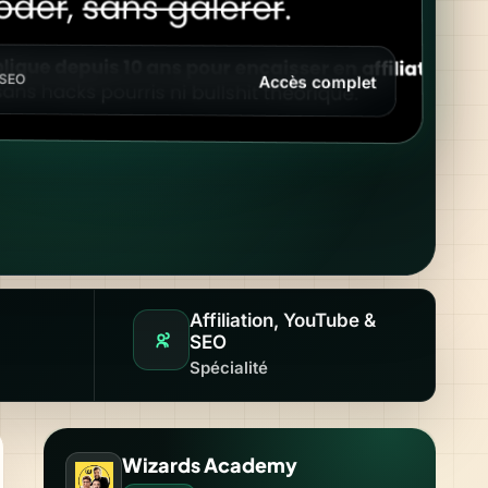
 SEO
Accès complet
 de Wizards Academy, la formation affiliation des
Wizards. • IA Technologie
Affiliation, YouTube &
SEO
Spécialité
Wizards Academy