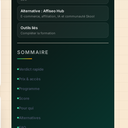
Alternative : Affiseo Hub
E-commerce, affiliation, IA et communauté Skool
Outils liés
Compléter la formation
SOMMAIRE
Verdict rapide
Prix & accès
Programme
Score
Pour qui
Alternatives
FAQ