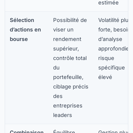
estimée
Sélection
Possibilité de
Volatilité plus
d’actions en
viser un
forte, besoin
bourse
rendement
d’analyse
supérieur,
approfondie,
contrôle total
risque
du
spécifique
portefeuille,
élevé
ciblage précis
des
entreprises
leaders
Combinaison
Équilibre
Gestion plus