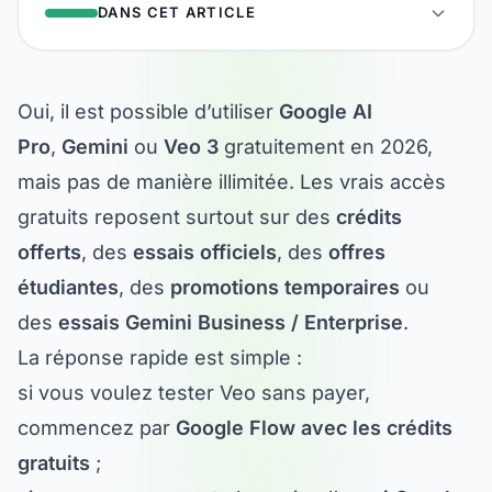
DANS CET ARTICLE
Oui, il est possible d’utiliser
Google AI
Pro
,
Gemini
ou
Veo 3
gratuitement en 2026,
mais pas de manière illimitée. Les vrais accès
gratuits reposent surtout sur des
crédits
offerts
, des
essais officiels
, des
offres
étudiantes
, des
promotions temporaires
ou
des
essais Gemini Business / Enterprise
.
La réponse rapide est simple :
si vous voulez tester Veo sans payer,
commencez par
Google Flow avec les crédits
gratuits
;
si vous avez une carte bancaire, l’
essai Google